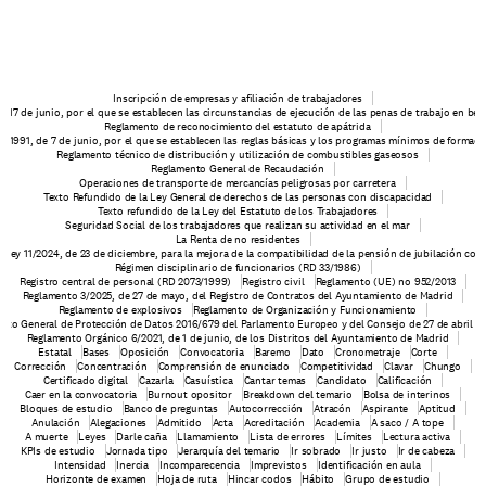
Inscripción de empresas y afiliación de trabajadores
e 17 de junio, por el que se establecen las circunstancias de ejecución de las penas de trabajo en be
Reglamento de reconocimiento del estatuto de apátrida
6/1991, de 7 de junio, por el que se establecen las reglas básicas y los programas mínimos de formaci
Reglamento técnico de distribución y utilización de combustibles gaseosos
Reglamento General de Recaudación
Operaciones de transporte de mercancías peligrosas por carretera
Texto Refundido de la Ley General de derechos de las personas con discapacidad
Texto refundido de la Ley del Estatuto de los Trabajadores
Seguridad Social de los trabajadores que realizan su actividad en el mar
La Renta de no residentes
o-ley 11/2024, de 23 de diciembre, para la mejora de la compatibilidad de la pensión de jubilación con 
Régimen disciplinario de funcionarios (RD 33/1986)
Registro central de personal (RD 2073/1999)
Registro civil
Reglamento (UE) no 952/2013
Reglamento 3/2025, de 27 de mayo, del Registro de Contratos del Ayuntamiento de Madrid
Reglamento de explosivos
Reglamento de Organización y Funcionamiento
nto General de Protección de Datos 2016/679 del Parlamento Europeo y del Consejo de 27 de abril d
Reglamento Orgánico 6/2021, de 1 de junio, de los Distritos del Ayuntamiento de Madrid
Estatal
Bases
Oposición
Convocatoria
Baremo
Dato
Cronometraje
Corte
Corrección
Concentración
Comprensión de enunciado
Competitividad
Clavar
Chungo
Certificado digital
Cazarla
Casuística
Cantar temas
Candidato
Calificación
Caer en la convocatoria
Burnout opositor
Breakdown del temario
Bolsa de interinos
Bloques de estudio
Banco de preguntas
Autocorrección
Atracón
Aspirante
Aptitud
Anulación
Alegaciones
Admitido
Acta
Acreditación
Academia
A saco / A tope
A muerte
Leyes
Darle caña
Llamamiento
Lista de errores
Límites
Lectura activa
KPIs de estudio
Jornada tipo
Jerarquía del temario
Ir sobrado
Ir justo
Ir de cabeza
Intensidad
Inercia
Incomparecencia
Imprevistos
Identificación en aula
Horizonte de examen
Hoja de ruta
Hincar codos
Hábito
Grupo de estudio