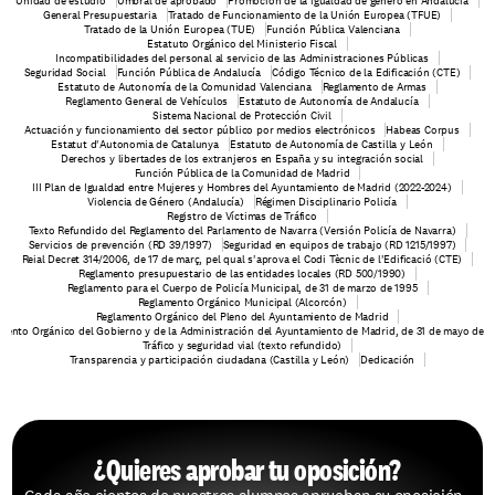
Unidad de estudio
Umbral de aprobado
Promoción de la igualdad de género en Andalucía
General Presupuestaria
Tratado de Funcionamiento de la Unión Europea (TFUE)
Tratado de la Unión Europea (TUE)
Función Pública Valenciana
Estatuto Orgánico del Ministerio Fiscal
Incompatibilidades del personal al servicio de las Administraciones Públicas
Seguridad Social
Función Pública de Andalucía
Código Técnico de la Edificación (CTE)
Estatuto de Autonomía de la Comunidad Valenciana
Reglamento de Armas
Reglamento General de Vehículos
Estatuto de Autonomía de Andalucía
Sistema Nacional de Protección Civil
Actuación y funcionamiento del sector público por medios electrónicos
Habeas Corpus
Estatut d'Autonomia de Catalunya
Estatuto de Autonomía de Castilla y León
Derechos y libertades de los extranjeros en España y su integración social
Función Pública de la Comunidad de Madrid
III Plan de Igualdad entre Mujeres y Hombres del Ayuntamiento de Madrid (2022-2024)
Violencia de Género (Andalucía)
Régimen Disciplinario Policía
Registro de Víctimas de Tráfico
Texto Refundido del Reglamento del Parlamento de Navarra (Versión Policía de Navarra)
Servicios de prevención (RD 39/1997)
Seguridad en equipos de trabajo (RD 1215/1997)
Reial Decret 314/2006, de 17 de març, pel qual s'aprova el Codi Tècnic de l'Edificació (CTE)
Reglamento presupuestario de las entidades locales (RD 500/1990)
Reglamento para el Cuerpo de Policía Municipal, de 31 de marzo de 1995
Reglamento Orgánico Municipal (Alcorcón)
Reglamento Orgánico del Pleno del Ayuntamiento de Madrid
mento Orgánico del Gobierno y de la Administración del Ayuntamiento de Madrid, de 31 de mayo de 
Tráfico y seguridad vial (texto refundido)
Transparencia y participación ciudadana (Castilla y León)
Dedicación
¿Quieres aprobar tu oposición?