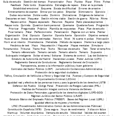
Guía de estudio
Gestión del tiempo
Francotirador
Foco
Fluidez
Flipar
Filtro
Fichas
Feedback
Fallo tonto
Especialista
Estrategia de repaso
Estar en la pomada
Estabilidad emocional
Esquema
Escala de dificultad
Errores de arrastre
Entrenamiento de examen
Entrar por los pelos
Empollar
Eliminatorio
Ejercicio
Dudas recurrentes
Doble vuelta
Dominio
Distractores
Diógenes de temarios
Descartes en test
Maquetar
Sesión mínima viable
Sesión de guerra
Rúbrica
Ritmo
Repaso activo
Repaso espaciado
Recursos
Rayarse
Ratio plazas/aspirantes
Raspar nota
Quiniela
Question bank personal
Quemarse
Quedarse fuera
Progresión
Priorizar
Preguntable
Práctico
Plantilla de respuestas
Plaza
Plan de estudio
Picar temario
Petar
Perfeccionismo
Penalización
Pegarse con un tema
Palmar
Organización
Oral
Opozulo
Opositor
Oposita fuerte
Oposición
Objetivo semanal
Nuez al saco
Notas de corte estimadas
Nervios
Nivel
Ni suerte ni pollas
Motivación
Morir en el intento
Mnemotecnia
Metralleta
Método de repasos
Memoria a largo plazo
Mecánica de test
Mazo
Maquetación / Maquetar
Mapas mentales
Simulacro
Trotamundos
Tribunal
Tramo final
Tocho
Técnicas de estudio
Test
Tener el tema fino
Temario referenciado
Temario cerrado
Temario abierto
Temario
Supuesto
Subrayado inteligente
Soltar el tema / Soltarse
Sistema de control
Ley del Gobierno
Estatuto de Autonomía de Madrid
Haciendas Locales
Poder Judicial (LOPJ)
Reglamento General de Conductores
Reglamento General de Circulación
Transparencia, acceso a la información pública y buen gobierno
Contratos del Sector Público (LCSP)
Jurisdicción Contencioso-Administrativa
Protección de la seguridad ciudadana
Tráfico, Circulación de Vehículos a Motor y Seguridad Vial
Fuerzas y Cuerpos de Seguridad
Enjuiciamiento Criminal (LECrim)
Igualdad real y efectiva de las personas trans y para la garantía de los derechos LGTBI
Defensor del Pueblo
Código Penal
Prevención de Riesgos Laborales (PRL)
Medidas de Protección Integral contra la Violencia de Género
Protección de Datos Personales y garantía de los derechos digitales (LOPD-GDD)
Régimen Jurídico del Sector Público (LRJSP)
Estatuto Básico del Empleado Público (TREBEP)
Bases del Régimen Local (LBRL)
 Igualdad efectiva de mujeres y hombres
LPAC (Procedimiento Administrativo Común de las Administraciones Públicas)
Constitución Española (1978)
Zona segura
Yo-yo de rendimiento
X días sin fallos
Warm-up
Volumen de práctica
Ventana de estudio
Velocidad
Validez del examen