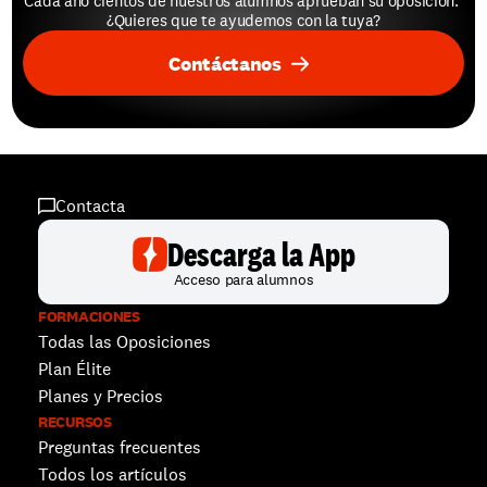
Cada año cientos de nuestros alumnos aprueban su oposición. 
¿Quieres que te ayudemos con la tuya?
Contáctanos
Contacta
Descarga la App
Acceso para alumnos
FORMACIONES
Todas las Oposiciones
Plan Élite
Planes y Precios
RECURSOS
Preguntas frecuentes
Todos los artículos