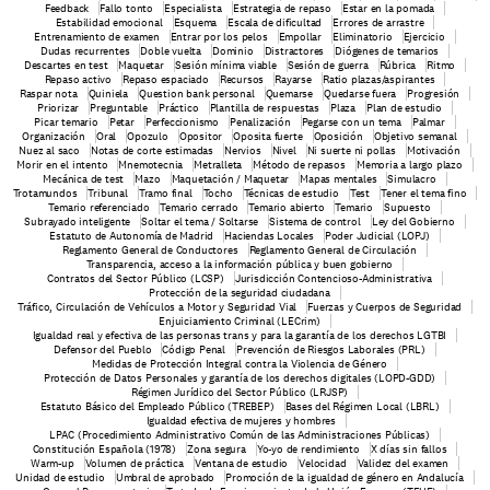
Feedback
Fallo tonto
Especialista
Estrategia de repaso
Estar en la pomada
Estabilidad emocional
Esquema
Escala de dificultad
Errores de arrastre
Entrenamiento de examen
Entrar por los pelos
Empollar
Eliminatorio
Ejercicio
Dudas recurrentes
Doble vuelta
Dominio
Distractores
Diógenes de temarios
Descartes en test
Maquetar
Sesión mínima viable
Sesión de guerra
Rúbrica
Ritmo
Repaso activo
Repaso espaciado
Recursos
Rayarse
Ratio plazas/aspirantes
Raspar nota
Quiniela
Question bank personal
Quemarse
Quedarse fuera
Progresión
Priorizar
Preguntable
Práctico
Plantilla de respuestas
Plaza
Plan de estudio
Picar temario
Petar
Perfeccionismo
Penalización
Pegarse con un tema
Palmar
Organización
Oral
Opozulo
Opositor
Oposita fuerte
Oposición
Objetivo semanal
Nuez al saco
Notas de corte estimadas
Nervios
Nivel
Ni suerte ni pollas
Motivación
Morir en el intento
Mnemotecnia
Metralleta
Método de repasos
Memoria a largo plazo
Mecánica de test
Mazo
Maquetación / Maquetar
Mapas mentales
Simulacro
Trotamundos
Tribunal
Tramo final
Tocho
Técnicas de estudio
Test
Tener el tema fino
Temario referenciado
Temario cerrado
Temario abierto
Temario
Supuesto
Subrayado inteligente
Soltar el tema / Soltarse
Sistema de control
Ley del Gobierno
Estatuto de Autonomía de Madrid
Haciendas Locales
Poder Judicial (LOPJ)
Reglamento General de Conductores
Reglamento General de Circulación
Transparencia, acceso a la información pública y buen gobierno
Contratos del Sector Público (LCSP)
Jurisdicción Contencioso-Administrativa
Protección de la seguridad ciudadana
Tráfico, Circulación de Vehículos a Motor y Seguridad Vial
Fuerzas y Cuerpos de Seguridad
Enjuiciamiento Criminal (LECrim)
Igualdad real y efectiva de las personas trans y para la garantía de los derechos LGTBI
Defensor del Pueblo
Código Penal
Prevención de Riesgos Laborales (PRL)
Medidas de Protección Integral contra la Violencia de Género
Protección de Datos Personales y garantía de los derechos digitales (LOPD-GDD)
Régimen Jurídico del Sector Público (LRJSP)
Estatuto Básico del Empleado Público (TREBEP)
Bases del Régimen Local (LBRL)
 Igualdad efectiva de mujeres y hombres
LPAC (Procedimiento Administrativo Común de las Administraciones Públicas)
Constitución Española (1978)
Zona segura
Yo-yo de rendimiento
X días sin fallos
Warm-up
Volumen de práctica
Ventana de estudio
Velocidad
Validez del examen
Unidad de estudio
Umbral de aprobado
Promoción de la igualdad de género en Andalucía