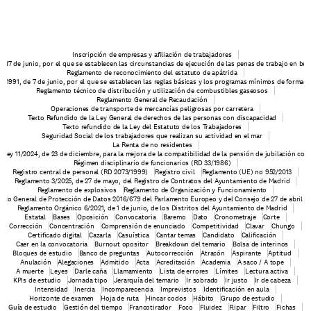
Inscripción de empresas y afiliación de trabajadores
e 17 de junio, por el que se establecen las circunstancias de ejecución de las penas de trabajo en be
Reglamento de reconocimiento del estatuto de apátrida
6/1991, de 7 de junio, por el que se establecen las reglas básicas y los programas mínimos de formaci
Reglamento técnico de distribución y utilización de combustibles gaseosos
Reglamento General de Recaudación
Operaciones de transporte de mercancías peligrosas por carretera
Texto Refundido de la Ley General de derechos de las personas con discapacidad
Texto refundido de la Ley del Estatuto de los Trabajadores
Seguridad Social de los trabajadores que realizan su actividad en el mar
La Renta de no residentes
o-ley 11/2024, de 23 de diciembre, para la mejora de la compatibilidad de la pensión de jubilación con 
Régimen disciplinario de funcionarios (RD 33/1986)
Registro central de personal (RD 2073/1999)
Registro civil
Reglamento (UE) no 952/2013
Reglamento 3/2025, de 27 de mayo, del Registro de Contratos del Ayuntamiento de Madrid
Reglamento de explosivos
Reglamento de Organización y Funcionamiento
nto General de Protección de Datos 2016/679 del Parlamento Europeo y del Consejo de 27 de abril d
Reglamento Orgánico 6/2021, de 1 de junio, de los Distritos del Ayuntamiento de Madrid
Estatal
Bases
Oposición
Convocatoria
Baremo
Dato
Cronometraje
Corte
Corrección
Concentración
Comprensión de enunciado
Competitividad
Clavar
Chungo
Certificado digital
Cazarla
Casuística
Cantar temas
Candidato
Calificación
Caer en la convocatoria
Burnout opositor
Breakdown del temario
Bolsa de interinos
Bloques de estudio
Banco de preguntas
Autocorrección
Atracón
Aspirante
Aptitud
Anulación
Alegaciones
Admitido
Acta
Acreditación
Academia
A saco / A tope
A muerte
Leyes
Darle caña
Llamamiento
Lista de errores
Límites
Lectura activa
KPIs de estudio
Jornada tipo
Jerarquía del temario
Ir sobrado
Ir justo
Ir de cabeza
Intensidad
Inercia
Incomparecencia
Imprevistos
Identificación en aula
Horizonte de examen
Hoja de ruta
Hincar codos
Hábito
Grupo de estudio
Guía de estudio
Gestión del tiempo
Francotirador
Foco
Fluidez
Flipar
Filtro
Fichas