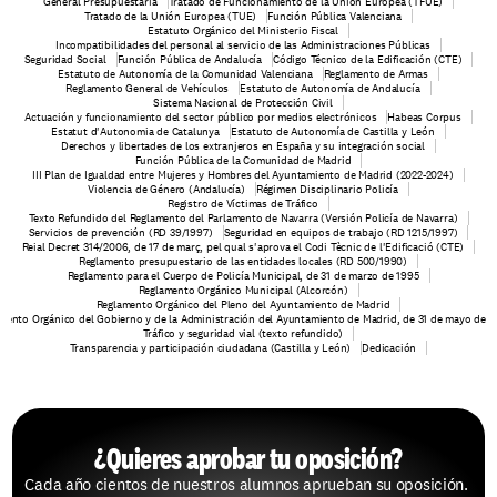
General Presupuestaria
Tratado de Funcionamiento de la Unión Europea (TFUE)
Tratado de la Unión Europea (TUE)
Función Pública Valenciana
Estatuto Orgánico del Ministerio Fiscal
Incompatibilidades del personal al servicio de las Administraciones Públicas
Seguridad Social
Función Pública de Andalucía
Código Técnico de la Edificación (CTE)
Estatuto de Autonomía de la Comunidad Valenciana
Reglamento de Armas
Reglamento General de Vehículos
Estatuto de Autonomía de Andalucía
Sistema Nacional de Protección Civil
Actuación y funcionamiento del sector público por medios electrónicos
Habeas Corpus
Estatut d'Autonomia de Catalunya
Estatuto de Autonomía de Castilla y León
Derechos y libertades de los extranjeros en España y su integración social
Función Pública de la Comunidad de Madrid
III Plan de Igualdad entre Mujeres y Hombres del Ayuntamiento de Madrid (2022-2024)
Violencia de Género (Andalucía)
Régimen Disciplinario Policía
Registro de Víctimas de Tráfico
Texto Refundido del Reglamento del Parlamento de Navarra (Versión Policía de Navarra)
Servicios de prevención (RD 39/1997)
Seguridad en equipos de trabajo (RD 1215/1997)
Reial Decret 314/2006, de 17 de març, pel qual s'aprova el Codi Tècnic de l'Edificació (CTE)
Reglamento presupuestario de las entidades locales (RD 500/1990)
Reglamento para el Cuerpo de Policía Municipal, de 31 de marzo de 1995
Reglamento Orgánico Municipal (Alcorcón)
Reglamento Orgánico del Pleno del Ayuntamiento de Madrid
mento Orgánico del Gobierno y de la Administración del Ayuntamiento de Madrid, de 31 de mayo de 
Tráfico y seguridad vial (texto refundido)
Transparencia y participación ciudadana (Castilla y León)
Dedicación
¿Quieres aprobar tu oposición?
Cada año cientos de nuestros alumnos aprueban su oposición. 