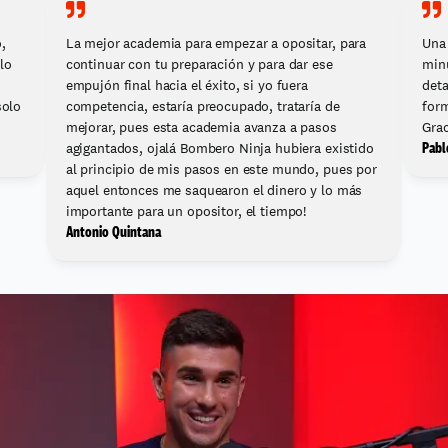
 
La mejor academia para empezar a opositar, para 
Una 
lo 
continuar con tu preparación y para dar ese 
minu
empujón final hacia el éxito, si yo fuera 
deta
olo 
competencia, estaría preocupado, trataría de 
form
mejorar, pues esta academia avanza a pasos 
Grac
Pabl
agigantados, ojalá Bombero Ninja hubiera existido 
al principio de mis pasos en este mundo, pues por 
aquel entonces me saquearon el dinero y lo más 
importante para un opositor, el tiempo!
Antonio Quintana