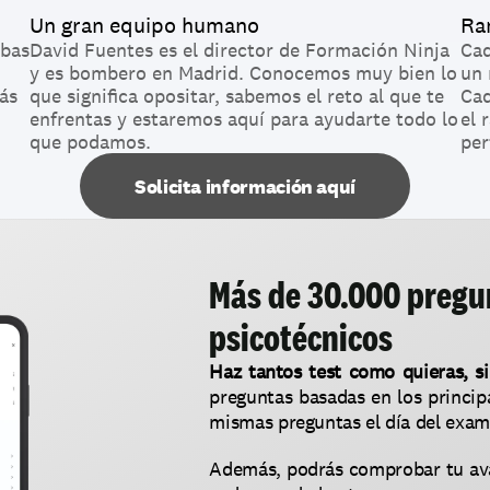
Un gran equipo humano
Ra
bas 
David Fuentes es el director de Formación Ninja 
Cad
y es bombero en Madrid. Conocemos muy bien lo 
un 
s 
que significa opositar, sabemos el reto al que te 
Cad
enfrentas y estaremos aquí para ayudarte todo lo 
el 
que podamos.
per
Solicita información aquí
Más de 30.000 pregun
psicotécnicos
Haz tantos test como quieras, si
preguntas basadas en los principa
mismas preguntas el día del exam
Además, podrás comprobar tu ava