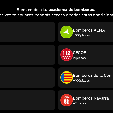
Bienvenido a tu 
academia de bomberos. 
a vez te apuntes, tendrás acceso a todas estas oposicion
Bomberos AENA
+100
plazas
CECOP
19
plazas
Bomberos de la Com
+100
plazas
Bomberos Navarra
42
plazas