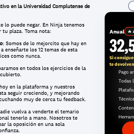
tivo en la Universidad Complutense de 
te lo puede negar. En Ninja tenemos 
r tu plaza. Toma nota:
Anual
🔥 
32,
io
: Somos de lo mejorcito que hay en 
a enseñarte los 12 temas de esta 
rices como nunca.
Si consigue
te devolvem
paramos en todos los ejercicios de la 
Pago a
cubierto.
Todas l
hoy en la plataforma y nuestros 
Platafo
sta seguir creciendo, y mejorando 
cuchando muy de cerca tu feedback.
Técnica
Conten
adie vuelva a venderte el temario 
Herram
onal tenerlo a mano. Nosotros te 
r la oposición en una sola 
onfianza.