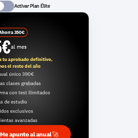
Activar Plan Élite 
Ahorra 350€
5€
al mes
s tu aprobado definitivo,
os el resto del año
nual único 390€ 
as clases grabadas
rma con test ilimitados
s de estudio
idos exclusivos
ientas avanzadas
Me apunto al anual 🚀