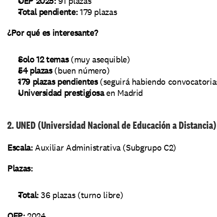
OEP 2025:
 91 plazas
Total pendiente:
 179 plazas
¿Por qué es interesante?
Solo 12 temas
 (muy asequible)
54 plazas
 (buen número)
179 plazas pendientes
 (seguirá habiendo convocatoria
Universidad prestigiosa
 en Madrid
2. UNED (Universidad Nacional de Educación a Distancia)
Escala:
 Auxiliar Administrativa (Subgrupo C2)
Plazas:
Total:
 36 plazas (turno libre)
OEP:
 2024