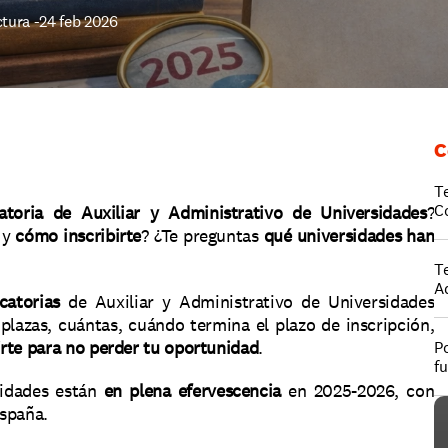
tura -
24 feb 2026
C
T
C
atoria de Auxiliar y Administrativo de Universidades
? 
 y 
cómo inscribirte
? ¿Te preguntas 
qué universidades han 
T
A
catorias
 de Auxiliar y Administrativo de Universidades 
lazas, cuántas, cuándo termina el plazo de inscripción, 
rte para no perder tu oportunidad
.
Po
f
idades están 
en plena efervescencia
 en 2025-2026, con 
España.