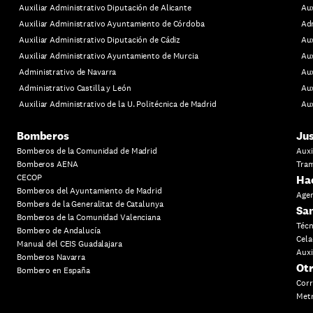
Auxiliar Administrativo Diputación de Alicante
Aux
Auxiliar Administrativo Ayuntamiento de Córdoba
Adm
Auxiliar Administrativo Diputación de Cádiz
Aux
Auxiliar Administrativo Ayuntamiento de Murcia
Aux
Administrativo de Navarra
Aux
Administrativo Castilla y León
Aux
Auxiliar Administrativo de la U. Politécnica de Madrid
Aux
Bomberos
Jus
Bomberos de la Comunidad de Madrid
Auxi
Bomberos AENA
Tram
CECOP
Ha
Bomberos del Ayuntamiento de Madrid
Agen
Bombers de la Generalitat de Catalunya
Sa
Bomberos de la Comunidad Valenciana
Técn
Bombero de Andalucía
Cela
Manual del CEIS Guadalajara
Auxi
Bomberos Navarra
Otr
Bombero en España
Cor
Metr