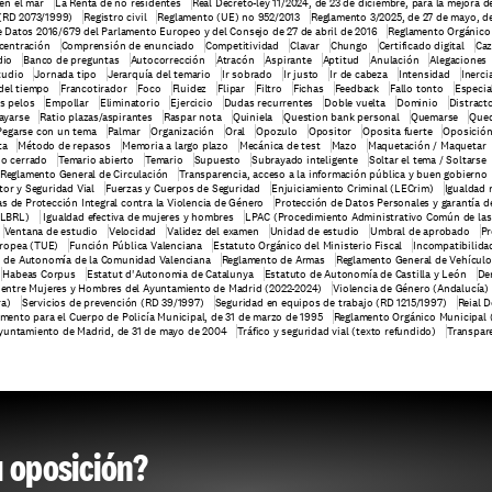
 en el mar
La Renta de no residentes
Real Decreto-ley 11/2024, de 23 de diciembre, para la mejora d
 (RD 2073/1999)
Registro civil
Reglamento (UE) no 952/2013
Reglamento 3/2025, de 27 de mayo, d
 Datos 2016/679 del Parlamento Europeo y del Consejo de 27 de abril de 2016
Reglamento Orgánico 
centración
Comprensión de enunciado
Competitividad
Clavar
Chungo
Certificado digital
Caz
dio
Banco de preguntas
Autocorrección
Atracón
Aspirante
Aptitud
Anulación
Alegaciones
tudio
Jornada tipo
Jerarquía del temario
Ir sobrado
Ir justo
Ir de cabeza
Intensidad
Inerci
del tiempo
Francotirador
Foco
Fluidez
Flipar
Filtro
Fichas
Feedback
Fallo tonto
Especia
os pelos
Empollar
Eliminatorio
Ejercicio
Dudas recurrentes
Doble vuelta
Dominio
Distract
ayarse
Ratio plazas/aspirantes
Raspar nota
Quiniela
Question bank personal
Quemarse
Qued
Pegarse con un tema
Palmar
Organización
Oral
Opozulo
Opositor
Oposita fuerte
Oposició
ta
Método de repasos
Memoria a largo plazo
Mecánica de test
Mazo
Maquetación / Maquetar
io cerrado
Temario abierto
Temario
Supuesto
Subrayado inteligente
Soltar el tema / Soltarse
Reglamento General de Circulación
Transparencia, acceso a la información pública y buen gobierno
tor y Seguridad Vial
Fuerzas y Cuerpos de Seguridad
Enjuiciamiento Criminal (LECrim)
Igualdad 
s de Protección Integral contra la Violencia de Género
Protección de Datos Personales y garantía d
(LBRL)
 Igualdad efectiva de mujeres y hombres
LPAC (Procedimiento Administrativo Común de las
Ventana de estudio
Velocidad
Validez del examen
Unidad de estudio
Umbral de aprobado
Pr
uropea (TUE)
Función Pública Valenciana
Estatuto Orgánico del Ministerio Fiscal
Incompatibilidad
o de Autonomía de la Comunidad Valenciana
Reglamento de Armas
Reglamento General de Vehículo
Habeas Corpus
Estatut d'Autonomia de Catalunya
Estatuto de Autonomía de Castilla y León
Der
ad entre Mujeres y Hombres del Ayuntamiento de Madrid (2022-2024)
Violencia de Género (Andalucía)
ra)
Servicios de prevención (RD 39/1997)
Seguridad en equipos de trabajo (RD 1215/1997)
Reial D
mento para el Cuerpo de Policía Municipal, de 31 de marzo de 1995
Reglamento Orgánico Municipal 
Ayuntamiento de Madrid, de 31 de mayo de 2004
Tráfico y seguridad vial (texto refundido)
Transpare
u oposición?