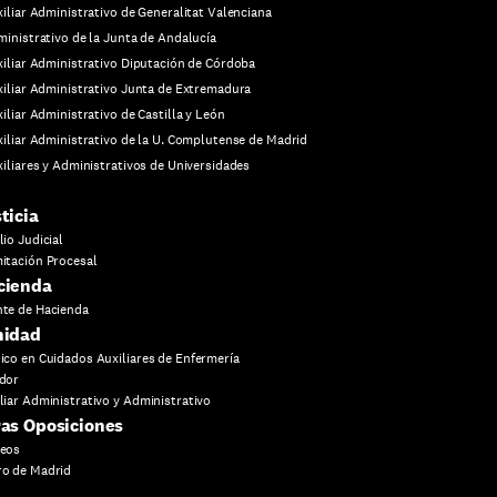
iliar Administrativo de Generalitat Valenciana
inistrativo de la Junta de Andalucía
iliar Administrativo Diputación de Córdoba
iliar Administrativo Junta de Extremadura
iliar Administrativo de Castilla y León
iliar Administrativo de la U. Complutense de Madrid
iliares y Administrativos de Universidades
ticia
lio Judicial
itación Procesal
cienda
te de Hacienda
nidad
ico en Cuidados Auxiliares de Enfermería
dor
liar Administrativo y Administrativo
as Oposiciones
reos
o de Madrid