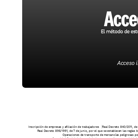
Acce
El método de est
Acceso 
Inscripción de empresas y afiliación de trabajadores
Real Decreto 840/2011, de 
Real Decreto 896/1991, de 7 de junio, por el que se establecen las reglas
Operaciones de transporte de mercancías peligrosas po