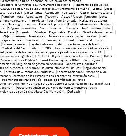
e la compatibilidad de la pensión de jubilación con el trabajo
el Registro de Contratos del Ayuntamiento de Madrid
Reglamento de explosivos
6/2021, de 1 de junio, de los Distritos del Ayuntamiento de Madrid
Estatal
Bases
arla
Casuística
Cantar temas
Candidato
Calificación
Caer en la convocatoria
Admitido
Acta
Acreditación
Academia
A saco / A tope
A muerte
Leyes
a
Incomparecencia
Imprevistos
Identificación en aula
Horizonte de examen
lista
Estrategia de repaso
Estar en la pomada
Estabilidad emocional
Esquema
ores
Diógenes de temarios
Descartes en test
Maquetar
Sesión mínima viable
arse fuera
Progresión
Priorizar
Preguntable
Práctico
Plantilla de respuestas
n
Objetivo semanal
Nuez al saco
Notas de corte estimadas
Nervios
Nivel
Mapas mentales
Simulacro
Trotamundos
Tribunal
Tramo final
Tocho
Sistema de control
Ley del Gobierno
Estatuto de Autonomía de Madrid
Contratos del Sector Público (LCSP)
Jurisdicción Contencioso-Administrativa
real y efectiva de las personas trans y para la garantía de los derechos LGTBI
e los derechos digitales (LOPD-GDD)
Régimen Jurídico del Sector Público (LRJSP)
 Administraciones Públicas)
Constitución Española (1978)
Zona segura
omoción de la igualdad de género en Andalucía
General Presupuestaria
es del personal al servicio de las Administraciones Públicas
Seguridad Social
s
Estatuto de Autonomía de Andalucía
Sistema Nacional de Protección Civil
echos y libertades de los extranjeros en España y su integración social
Régimen Disciplinario Policía
Registro de Víctimas de Tráfico
ecret 314/2006, de 17 de març, pel qual s'aprova el Codi Tècnic de l'Edificació (CTE)
(Alcorcón)
Reglamento Orgánico del Pleno del Ayuntamiento de Madrid
ncia y participación ciudadana (Castilla y León)
Dedicación
Contáctanos