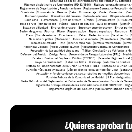
Seguridad Social de los trabajadores que realizan su actividad
Régimen disciplinario de funcionarios (RD 33/1986)
Registro central de personal
Reglamento de Organización y Funcionamiento
Reglamento General de Protección de
Oposición
Convocatoria
Baremo
Dato
Cronometraje
Corte
Corrección
Con
Burnout opositor
Breakdown del temario
Bolsa de interinos
Bloques de estu
Darle caña
Llamamiento
Lista de errores
Límites
Lectura activa
KPIs de es
Hoja de ruta
Hincar codos
Hábito
Grupo de estudio
Guía de estudio
Gestión 
Escala de dificultad
Errores de arrastre
Entrenamiento de examen
Entrar por l
Sesión de guerra
Rúbrica
Ritmo
Repaso activo
Repaso espaciado
Recursos
R
Plaza
Plan de estudio
Picar temario
Petar
Perfeccionismo
Penalización
Ni suerte ni pollas
Motivación
Morir en el intento
Mnemotecnia
Metralle
Técnicas de estudio
Test
Tener el tema fino
Temario referenciado
Temar
Haciendas Locales
Poder Judicial (LOPJ)
Reglamento General de Conductores
Protección de la seguridad ciudadana
Tráfico, Circulación de Vehículos a Mo
Defensor del Pueblo
Código Penal
Prevención de Riesgos Laborales (PRL)
Medida
Estatuto Básico del Empleado Público (TREBEP)
Bases del Régimen Local 
Yo-yo de rendimiento
X días sin fallos
Warm-up
Volumen de práctica
Tratado de Funcionamiento de la Unión Europea (TFUE)
Tratado de la Unión E
Función Pública de Andalucía
Código Técnico de la Edificación (CTE)
Estatut
Actuación y funcionamiento del sector público por medios electrónicos
Función Pública de la Comunidad de Madrid
III Plan de Iguald
Texto Refundido del Reglamento del Parlamento de Navarra (Versión Policía de Navar
Reglamento presupuestario de las entidades locales (RD 500/1990)
Regla
Reglamento Orgánico del Gobierno y de la Administración del 
¿Quieres aprobar t