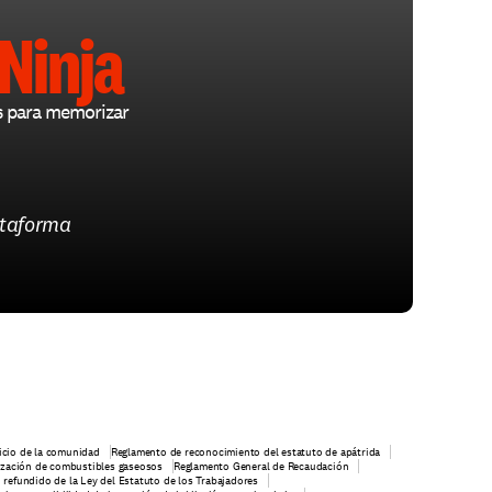
Ninja
s para memorizar 
ataforma
ficio de la comunidad
Reglamento de reconocimiento del estatuto de apátrida
lización de combustibles gaseosos
Reglamento General de Recaudación
 refundido de la Ley del Estatuto de los Trabajadores