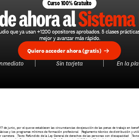
Curso 100% Gratuito
de ahora al 
Sistema 
udio que ya usan +1200 opositores aprobados. 5 clases práctica
mejor y avanzar más rápido.
Quiero acceder ahora (gratis)
inmediato
Sin tarjeta
En la pl
17 de junio, por el que se establecen las circunstancias de ejecución de las penas de trabajo en bene
 básicas y los programas mínimos de formación profesional
Reglamento técnico de distribución y uti
r carretera
Texto Refundido de la Ley General de derechos de las personas con discapacidad
Texto