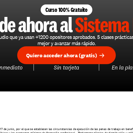
Curso 100% Gratuito
de ahora al 
Sistema 
udio que ya usan +1200 opositores aprobados. 5 clases práctica
mejor y avanzar más rápido.
Quiero acceder ahora (gratis)
inmediato
Sin tarjeta
En la pl
17 de junio, por el que se establecen las circunstancias de ejecución de las penas de trabajo en bene
 básicas y los programas mínimos de formación profesional
Reglamento técnico de distribución y uti