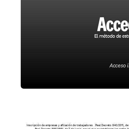
Acce
El método de est
Acceso 
Inscripción de empresas y afiliación de trabajadores
Real Decreto 840/2011, de 
Real Decreto 896/1991, de 7 de junio, por el que se establecen las reglas