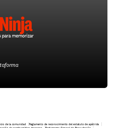
Ninja
s para memorizar 
ataforma
ficio de la comunidad
Reglamento de reconocimiento del estatuto de apátrida
lización de combustibles gaseosos
Reglamento General de Recaudación