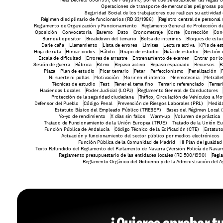
Operaciones de transporte de mercancías peligrosas po
Seguridad Social de los trabajadores que realizan su actividad
Régimen disciplinario de funcionarios (RD 33/1986)
Registro central de personal
Reglamento de Organización y Funcionamiento
Reglamento General de Protección de
Oposición
Convocatoria
Baremo
Dato
Cronometraje
Corte
Corrección
Con
Burnout opositor
Breakdown del temario
Bolsa de interinos
Bloques de estu
Darle caña
Llamamiento
Lista de errores
Límites
Lectura activa
KPIs de es
Hoja de ruta
Hincar codos
Hábito
Grupo de estudio
Guía de estudio
Gestión 
Escala de dificultad
Errores de arrastre
Entrenamiento de examen
Entrar por l
Sesión de guerra
Rúbrica
Ritmo
Repaso activo
Repaso espaciado
Recursos
R
Plaza
Plan de estudio
Picar temario
Petar
Perfeccionismo
Penalización
Ni suerte ni pollas
Motivación
Morir en el intento
Mnemotecnia
Metralle
Técnicas de estudio
Test
Tener el tema fino
Temario referenciado
Temar
Haciendas Locales
Poder Judicial (LOPJ)
Reglamento General de Conductores
Protección de la seguridad ciudadana
Tráfico, Circulación de Vehículos a Mo
Defensor del Pueblo
Código Penal
Prevención de Riesgos Laborales (PRL)
Medida
Estatuto Básico del Empleado Público (TREBEP)
Bases del Régimen Local 
Yo-yo de rendimiento
X días sin fallos
Warm-up
Volumen de práctica
Tratado de Funcionamiento de la Unión Europea (TFUE)
Tratado de la Unión E
Función Pública de Andalucía
Código Técnico de la Edificación (CTE)
Estatut
Actuación y funcionamiento del sector público por medios electrónicos
Función Pública de la Comunidad de Madrid
III Plan de Iguald
Texto Refundido del Reglamento del Parlamento de Navarra (Versión Policía de Navar
Reglamento presupuestario de las entidades locales (RD 500/1990)
Regla
Reglamento Orgánico del Gobierno y de la Administración del 