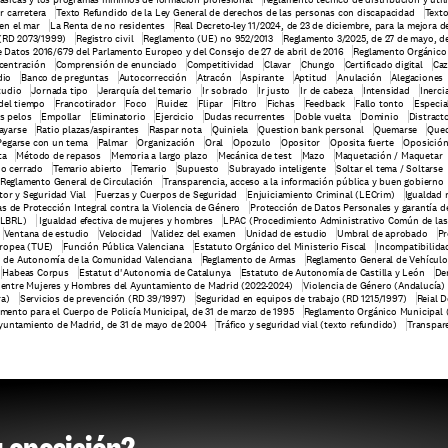
r carretera
Texto Refundido de la Ley General de derechos de las personas con discapacidad
Texto
 en el mar
La Renta de no residentes
Real Decreto-ley 11/2024, de 23 de diciembre, para la mejora d
 (RD 2073/1999)
Registro civil
Reglamento (UE) no 952/2013
Reglamento 3/2025, de 27 de mayo, d
 Datos 2016/679 del Parlamento Europeo y del Consejo de 27 de abril de 2016
Reglamento Orgánico 
centración
Comprensión de enunciado
Competitividad
Clavar
Chungo
Certificado digital
Caz
dio
Banco de preguntas
Autocorrección
Atracón
Aspirante
Aptitud
Anulación
Alegaciones
tudio
Jornada tipo
Jerarquía del temario
Ir sobrado
Ir justo
Ir de cabeza
Intensidad
Inerci
del tiempo
Francotirador
Foco
Fluidez
Flipar
Filtro
Fichas
Feedback
Fallo tonto
Especia
os pelos
Empollar
Eliminatorio
Ejercicio
Dudas recurrentes
Doble vuelta
Dominio
Distract
ayarse
Ratio plazas/aspirantes
Raspar nota
Quiniela
Question bank personal
Quemarse
Qued
Pegarse con un tema
Palmar
Organización
Oral
Opozulo
Opositor
Oposita fuerte
Oposició
ta
Método de repasos
Memoria a largo plazo
Mecánica de test
Mazo
Maquetación / Maquetar
io cerrado
Temario abierto
Temario
Supuesto
Subrayado inteligente
Soltar el tema / Soltarse
Reglamento General de Circulación
Transparencia, acceso a la información pública y buen gobierno
tor y Seguridad Vial
Fuerzas y Cuerpos de Seguridad
Enjuiciamiento Criminal (LECrim)
Igualdad 
s de Protección Integral contra la Violencia de Género
Protección de Datos Personales y garantía d
(LBRL)
 Igualdad efectiva de mujeres y hombres
LPAC (Procedimiento Administrativo Común de las
Ventana de estudio
Velocidad
Validez del examen
Unidad de estudio
Umbral de aprobado
Pr
uropea (TUE)
Función Pública Valenciana
Estatuto Orgánico del Ministerio Fiscal
Incompatibilidad
o de Autonomía de la Comunidad Valenciana
Reglamento de Armas
Reglamento General de Vehículo
Habeas Corpus
Estatut d'Autonomia de Catalunya
Estatuto de Autonomía de Castilla y León
Der
ad entre Mujeres y Hombres del Ayuntamiento de Madrid (2022-2024)
Violencia de Género (Andalucía)
ra)
Servicios de prevención (RD 39/1997)
Seguridad en equipos de trabajo (RD 1215/1997)
Reial D
mento para el Cuerpo de Policía Municipal, de 31 de marzo de 1995
Reglamento Orgánico Municipal 
Ayuntamiento de Madrid, de 31 de mayo de 2004
Tráfico y seguridad vial (texto refundido)
Transpare