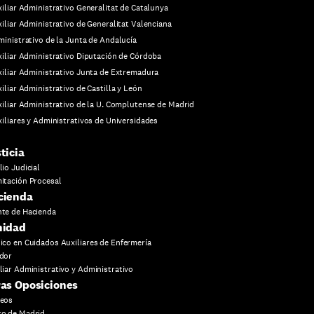
iliar Administrativo Generalitat de Catalunya
iliar Administrativo de Generalitat Valenciana
inistrativo de la Junta de Andalucía
iliar Administrativo Diputación de Córdoba
iliar Administrativo Junta de Extremadura
iliar Administrativo de Castilla y León
iliar Administrativo de la U. Complutense de Madrid
iliares y Administrativos de Universidades
ticia
lio Judicial
itación Procesal
cienda
te de Hacienda
nidad
ico en Cuidados Auxiliares de Enfermería
dor
liar Administrativo y Administrativo
as Oposiciones
reos
o de Madrid