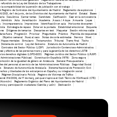
 refundido de la Ley del Estatuto de los Trabajadores
e la compatibilidad de la pensión de jubilación con el trabajo
el Registro de Contratos del Ayuntamiento de Madrid
Reglamento de explosivos
6/2021, de 1 de junio, de los Distritos del Ayuntamiento de Madrid
Estatal
Bases
arla
Casuística
Cantar temas
Candidato
Calificación
Caer en la convocatoria
Admitido
Acta
Acreditación
Academia
A saco / A tope
A muerte
Leyes
a
Incomparecencia
Imprevistos
Identificación en aula
Horizonte de examen
lista
Estrategia de repaso
Estar en la pomada
Estabilidad emocional
Esquema
ores
Diógenes de temarios
Descartes en test
Maquetar
Sesión mínima viable
arse fuera
Progresión
Priorizar
Preguntable
Práctico
Plantilla de respuestas
n
Objetivo semanal
Nuez al saco
Notas de corte estimadas
Nervios
Nivel
Mapas mentales
Simulacro
Trotamundos
Tribunal
Tramo final
Tocho
Sistema de control
Ley del Gobierno
Estatuto de Autonomía de Madrid
Contratos del Sector Público (LCSP)
Jurisdicción Contencioso-Administrativa
real y efectiva de las personas trans y para la garantía de los derechos LGTBI
e los derechos digitales (LOPD-GDD)
Régimen Jurídico del Sector Público (LRJSP)
 Administraciones Públicas)
Constitución Española (1978)
Zona segura
omoción de la igualdad de género en Andalucía
General Presupuestaria
es del personal al servicio de las Administraciones Públicas
Seguridad Social
s
Estatuto de Autonomía de Andalucía
Sistema Nacional de Protección Civil
echos y libertades de los extranjeros en España y su integración social
Régimen Disciplinario Policía
Registro de Víctimas de Tráfico
ecret 314/2006, de 17 de març, pel qual s'aprova el Codi Tècnic de l'Edificació (CTE)
(Alcorcón)
Reglamento Orgánico del Pleno del Ayuntamiento de Madrid
ncia y participación ciudadana (Castilla y León)
Dedicación