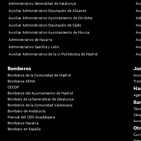
Administrativo Generalitat de Catalunya
Aux
Auxiliar Administrativo Diputación de Alicante
Aux
Auxiliar Administrativo Ayuntamiento de Córdoba
Adm
Auxiliar Administrativo Diputación de Cádiz
Aux
Auxiliar Administrativo Ayuntamiento de Murcia
Aux
Administrativo de Navarra
Aux
Administrativo Castilla y León
Aux
Auxiliar Administrativo de la U. Politécnica de Madrid
Aux
Bomberos
Jus
Bomberos de la Comunidad de Madrid
Auxi
Bomberos AENA
Tram
CECOP
Ha
Bomberos del Ayuntamiento de Madrid
Agen
Bombers de la Generalitat de Catalunya
Sa
Bomberos de la Comunidad Valenciana
Técn
Bombero de Andalucía
Cela
Manual del CEIS Guadalajara
Auxi
Bomberos Navarra
Otr
Bombero en España
Cor
Metr