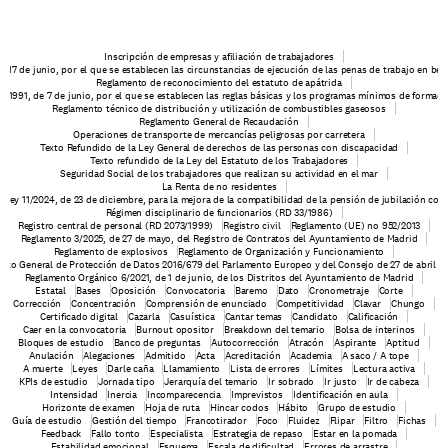
Inscripción de empresas y afiliación de trabajadores
e 17 de junio, por el que se establecen las circunstancias de ejecución de las penas de trabajo en be
Reglamento de reconocimiento del estatuto de apátrida
6/1991, de 7 de junio, por el que se establecen las reglas básicas y los programas mínimos de formaci
Reglamento técnico de distribución y utilización de combustibles gaseosos
Reglamento General de Recaudación
Operaciones de transporte de mercancías peligrosas por carretera
Texto Refundido de la Ley General de derechos de las personas con discapacidad
Texto refundido de la Ley del Estatuto de los Trabajadores
Seguridad Social de los trabajadores que realizan su actividad en el mar
La Renta de no residentes
o-ley 11/2024, de 23 de diciembre, para la mejora de la compatibilidad de la pensión de jubilación con 
Régimen disciplinario de funcionarios (RD 33/1986)
Registro central de personal (RD 2073/1999)
Registro civil
Reglamento (UE) no 952/2013
Reglamento 3/2025, de 27 de mayo, del Registro de Contratos del Ayuntamiento de Madrid
Reglamento de explosivos
Reglamento de Organización y Funcionamiento
nto General de Protección de Datos 2016/679 del Parlamento Europeo y del Consejo de 27 de abril d
Reglamento Orgánico 6/2021, de 1 de junio, de los Distritos del Ayuntamiento de Madrid
Estatal
Bases
Oposición
Convocatoria
Baremo
Dato
Cronometraje
Corte
Corrección
Concentración
Comprensión de enunciado
Competitividad
Clavar
Chungo
Certificado digital
Cazarla
Casuística
Cantar temas
Candidato
Calificación
Caer en la convocatoria
Burnout opositor
Breakdown del temario
Bolsa de interinos
Bloques de estudio
Banco de preguntas
Autocorrección
Atracón
Aspirante
Aptitud
Anulación
Alegaciones
Admitido
Acta
Acreditación
Academia
A saco / A tope
A muerte
Leyes
Darle caña
Llamamiento
Lista de errores
Límites
Lectura activa
KPIs de estudio
Jornada tipo
Jerarquía del temario
Ir sobrado
Ir justo
Ir de cabeza
Intensidad
Inercia
Incomparecencia
Imprevistos
Identificación en aula
Horizonte de examen
Hoja de ruta
Hincar codos
Hábito
Grupo de estudio
Guía de estudio
Gestión del tiempo
Francotirador
Foco
Fluidez
Flipar
Filtro
Fichas
Feedback
Fallo tonto
Especialista
Estrategia de repaso
Estar en la pomada
Estabilidad emocional
Esquema
Escala de dificultad
Errores de arrastre