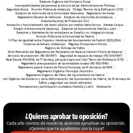
Estatuto Orgánico del Ministerio Fiscal
Incompatibilidades del personal al servicio de las Administraciones Públicas
Seguridad Social
Función Pública de Andalucía
Código Técnico de la Edificación (CTE)
Estatuto de Autonomía de la Comunidad Valenciana
Reglamento de Armas
Reglamento General de Vehículos
Estatuto de Autonomía de Andalucía
Sistema Nacional de Protección Civil
Actuación y funcionamiento del sector público por medios electrónicos
Habeas Corpus
Estatut d'Autonomia de Catalunya
Estatuto de Autonomía de Castilla y León
Derechos y libertades de los extranjeros en España y su integración social
Función Pública de la Comunidad de Madrid
III Plan de Igualdad entre Mujeres y Hombres del Ayuntamiento de Madrid (2022-2024)
Violencia de Género (Andalucía)
Régimen Disciplinario Policía
Registro de Víctimas de Tráfico
Texto Refundido del Reglamento del Parlamento de Navarra (Versión Policía de Navarra)
Servicios de prevención (RD 39/1997)
Seguridad en equipos de trabajo (RD 1215/1997)
Reial Decret 314/2006, de 17 de març, pel qual s'aprova el Codi Tècnic de l'Edificació (CTE)
Reglamento presupuestario de las entidades locales (RD 500/1990)
Reglamento para el Cuerpo de Policía Municipal, de 31 de marzo de 1995
Reglamento Orgánico Municipal (Alcorcón)
Reglamento Orgánico del Pleno del Ayuntamiento de Madrid
mento Orgánico del Gobierno y de la Administración del Ayuntamiento de Madrid, de 31 de mayo de 
Tráfico y seguridad vial (texto refundido)
Transparencia y participación ciudadana (Castilla y León)
Dedicación
¿Quieres aprobar tu oposición?
Cada año cientos de nuestros alumnos aprueban su oposición. 
¿Quieres que te ayudemos con la tuya?