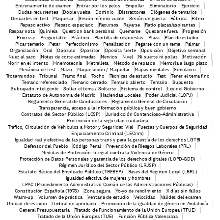
Entrenamiento de examen
Entrar por los pelos
Empollar
Eliminatorio
Ejercicio
Dudas recurrentes
Doble vuelta
Dominio
Distractores
Diógenes de temarios
Descartes en test
Maquetar
Sesión mínima viable
Sesión de guerra
Rúbrica
Ritmo
Repaso activo
Repaso espaciado
Recursos
Rayarse
Ratio plazas/aspirantes
Raspar nota
Quiniela
Question bank personal
Quemarse
Quedarse fuera
Progresión
Priorizar
Preguntable
Práctico
Plantilla de respuestas
Plaza
Plan de estudio
Picar temario
Petar
Perfeccionismo
Penalización
Pegarse con un tema
Palmar
Organización
Oral
Opozulo
Opositor
Oposita fuerte
Oposición
Objetivo semanal
Nuez al saco
Notas de corte estimadas
Nervios
Nivel
Ni suerte ni pollas
Motivación
Morir en el intento
Mnemotecnia
Metralleta
Método de repasos
Memoria a largo plazo
Mecánica de test
Mazo
Maquetación / Maquetar
Mapas mentales
Simulacro
Trotamundos
Tribunal
Tramo final
Tocho
Técnicas de estudio
Test
Tener el tema fino
Temario referenciado
Temario cerrado
Temario abierto
Temario
Supuesto
Subrayado inteligente
Soltar el tema / Soltarse
Sistema de control
Ley del Gobierno
Estatuto de Autonomía de Madrid
Haciendas Locales
Poder Judicial (LOPJ)
Reglamento General de Conductores
Reglamento General de Circulación
Transparencia, acceso a la información pública y buen gobierno
Contratos del Sector Público (LCSP)
Jurisdicción Contencioso-Administrativa
Protección de la seguridad ciudadana
Tráfico, Circulación de Vehículos a Motor y Seguridad Vial
Fuerzas y Cuerpos de Seguridad
Enjuiciamiento Criminal (LECrim)
Igualdad real y efectiva de las personas trans y para la garantía de los derechos LGTBI
Defensor del Pueblo
Código Penal
Prevención de Riesgos Laborales (PRL)
Medidas de Protección Integral contra la Violencia de Género
Protección de Datos Personales y garantía de los derechos digitales (LOPD-GDD)
Régimen Jurídico del Sector Público (LRJSP)
Estatuto Básico del Empleado Público (TREBEP)
Bases del Régimen Local (LBRL)
 Igualdad efectiva de mujeres y hombres
LPAC (Procedimiento Administrativo Común de las Administraciones Públicas)
Constitución Española (1978)
Zona segura
Yo-yo de rendimiento
X días sin fallos
Warm-up
Volumen de práctica
Ventana de estudio
Velocidad
Validez del examen
Unidad de estudio
Umbral de aprobado
Promoción de la igualdad de género en Andalucía
General Presupuestaria
Tratado de Funcionamiento de la Unión Europea (TFUE)
Tratado de la Unión Europea (TUE)
Función Pública Valenciana