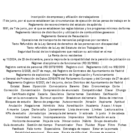
Inscripción de empresas y afiliación de trabajadores
e 17 de junio, por el que se establecen las circunstancias de ejecución de las penas de trabajo en be
Reglamento de reconocimiento del estatuto de apátrida
6/1991, de 7 de junio, por el que se establecen las reglas básicas y los programas mínimos de formaci
Reglamento técnico de distribución y utilización de combustibles gaseosos
Reglamento General de Recaudación
Operaciones de transporte de mercancías peligrosas por carretera
Texto Refundido de la Ley General de derechos de las personas con discapacidad
Texto refundido de la Ley del Estatuto de los Trabajadores
Seguridad Social de los trabajadores que realizan su actividad en el mar
La Renta de no residentes
o-ley 11/2024, de 23 de diciembre, para la mejora de la compatibilidad de la pensión de jubilación con 
Régimen disciplinario de funcionarios (RD 33/1986)
Registro central de personal (RD 2073/1999)
Registro civil
Reglamento (UE) no 952/2013
Reglamento 3/2025, de 27 de mayo, del Registro de Contratos del Ayuntamiento de Madrid
Reglamento de explosivos
Reglamento de Organización y Funcionamiento
nto General de Protección de Datos 2016/679 del Parlamento Europeo y del Consejo de 27 de abril d
Reglamento Orgánico 6/2021, de 1 de junio, de los Distritos del Ayuntamiento de Madrid
Estatal
Bases
Oposición
Convocatoria
Baremo
Dato
Cronometraje
Corte
Corrección
Concentración
Comprensión de enunciado
Competitividad
Clavar
Chungo
Certificado digital
Cazarla
Casuística
Cantar temas
Candidato
Calificación
Caer en la convocatoria
Burnout opositor
Breakdown del temario
Bolsa de interinos
Bloques de estudio
Banco de preguntas
Autocorrección
Atracón
Aspirante
Aptitud
Anulación
Alegaciones
Admitido
Acta
Acreditación
Academia
A saco / A tope
A muerte
Leyes
Darle caña
Llamamiento
Lista de errores
Límites
Lectura activa
KPIs de estudio
Jornada tipo
Jerarquía del temario
Ir sobrado
Ir justo
Ir de cabeza
Intensidad
Inercia
Incomparecencia
Imprevistos
Identificación en aula
Horizonte de examen
Hoja de ruta
Hincar codos
Hábito
Grupo de estudio
Guía de estudio
Gestión del tiempo
Francotirador
Foco
Fluidez
Flipar
Filtro
Fichas
Feedback
Fallo tonto
Especialista
Estrategia de repaso
Estar en la pomada
Estabilidad emocional
Esquema
Escala de dificultad
Errores de arrastre