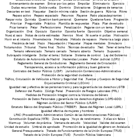
Entrenamiento de examen
Entrar por los pelos
Empollar
Eliminatorio
Ejercicio
Dudas recurrentes
Doble vuelta
Dominio
Distractores
Diógenes de temarios
Descartes en test
Maquetar
Sesión mínima viable
Sesión de guerra
Rúbrica
Ritmo
Repaso activo
Repaso espaciado
Recursos
Rayarse
Ratio plazas/aspirantes
Raspar nota
Quiniela
Question bank personal
Quemarse
Quedarse fuera
Progresión
Priorizar
Preguntable
Práctico
Plantilla de respuestas
Plaza
Plan de estudio
Picar temario
Petar
Perfeccionismo
Penalización
Pegarse con un tema
Palmar
Organización
Oral
Opozulo
Opositor
Oposita fuerte
Oposición
Objetivo semanal
Nuez al saco
Notas de corte estimadas
Nervios
Nivel
Ni suerte ni pollas
Motivación
Morir en el intento
Mnemotecnia
Metralleta
Método de repasos
Memoria a largo plazo
Mecánica de test
Mazo
Maquetación / Maquetar
Mapas mentales
Simulacro
Trotamundos
Tribunal
Tramo final
Tocho
Técnicas de estudio
Test
Tener el tema fino
Temario referenciado
Temario cerrado
Temario abierto
Temario
Supuesto
Subrayado inteligente
Soltar el tema / Soltarse
Sistema de control
Ley del Gobierno
Estatuto de Autonomía de Madrid
Haciendas Locales
Poder Judicial (LOPJ)
Reglamento General de Conductores
Reglamento General de Circulación
Transparencia, acceso a la información pública y buen gobierno
Contratos del Sector Público (LCSP)
Jurisdicción Contencioso-Administrativa
Protección de la seguridad ciudadana
Tráfico, Circulación de Vehículos a Motor y Seguridad Vial
Fuerzas y Cuerpos de Seguridad
Enjuiciamiento Criminal (LECrim)
Igualdad real y efectiva de las personas trans y para la garantía de los derechos LGTBI
Defensor del Pueblo
Código Penal
Prevención de Riesgos Laborales (PRL)
Medidas de Protección Integral contra la Violencia de Género
Protección de Datos Personales y garantía de los derechos digitales (LOPD-GDD)
Régimen Jurídico del Sector Público (LRJSP)
Estatuto Básico del Empleado Público (TREBEP)
Bases del Régimen Local (LBRL)
 Igualdad efectiva de mujeres y hombres
LPAC (Procedimiento Administrativo Común de las Administraciones Públicas)
Constitución Española (1978)
Zona segura
Yo-yo de rendimiento
X días sin fallos
Warm-up
Volumen de práctica
Ventana de estudio
Velocidad
Validez del examen
Unidad de estudio
Umbral de aprobado
Promoción de la igualdad de género en Andalucía
General Presupuestaria
Tratado de Funcionamiento de la Unión Europea (TFUE)
Tratado de la Unión Europea (TUE)
Función Pública Valenciana