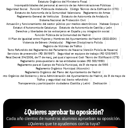
Estatuto Orgánico del Ministerio Fiscal
Incompatibilidades del personal al servicio de las Administraciones Públicas
Seguridad Social
Función Pública de Andalucía
Código Técnico de la Edificación (CTE)
Estatuto de Autonomía de la Comunidad Valenciana
Reglamento de Armas
Reglamento General de Vehículos
Estatuto de Autonomía de Andalucía
Sistema Nacional de Protección Civil
Actuación y funcionamiento del sector público por medios electrónicos
Habeas Corpus
Estatut d'Autonomia de Catalunya
Estatuto de Autonomía de Castilla y León
Derechos y libertades de los extranjeros en España y su integración social
Función Pública de la Comunidad de Madrid
III Plan de Igualdad entre Mujeres y Hombres del Ayuntamiento de Madrid (2022-2024)
Violencia de Género (Andalucía)
Régimen Disciplinario Policía
Registro de Víctimas de Tráfico
Texto Refundido del Reglamento del Parlamento de Navarra (Versión Policía de Navarra)
Servicios de prevención (RD 39/1997)
Seguridad en equipos de trabajo (RD 1215/1997)
Reial Decret 314/2006, de 17 de març, pel qual s'aprova el Codi Tècnic de l'Edificació (CTE)
Reglamento presupuestario de las entidades locales (RD 500/1990)
Reglamento para el Cuerpo de Policía Municipal, de 31 de marzo de 1995
Reglamento Orgánico Municipal (Alcorcón)
Reglamento Orgánico del Pleno del Ayuntamiento de Madrid
mento Orgánico del Gobierno y de la Administración del Ayuntamiento de Madrid, de 31 de mayo de 
Tráfico y seguridad vial (texto refundido)
Transparencia y participación ciudadana (Castilla y León)
Dedicación
¿Quieres aprobar tu oposición?
Cada año cientos de nuestros alumnos aprueban su oposición. 
¿Quieres que te ayudemos con la tuya?