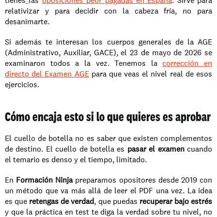
tienes
las 
oposiciones peor pagadas en España
. Sirve para 
relativizar y para decidir con la cabeza fría, no para 
desanimarte.
Si además te interesan los cuerpos generales de la AGE 
(Administrativo, Auxiliar, GACE), el 23 de mayo de 2026 se 
examinaron todos a la vez. Tenemos la 
corrección en 
directo del Examen AGE
 para que veas el nivel real de esos 
ejercicios.
Cómo encaja esto si lo que quieres es aprobar
El cuello de botella no es saber que existen complementos 
de destino. El cuello de botella es 
pasar el examen
 cuando 
el temario es denso y el tiempo, limitado.
En 
Formación Ninja
 preparamos opositores desde 2019 con 
un método que va más allá de leer el PDF una vez. La idea 
es que 
retengas de verdad
, que puedas 
recuperar bajo estrés
y que la práctica en test te diga la verdad sobre tu nivel, no 