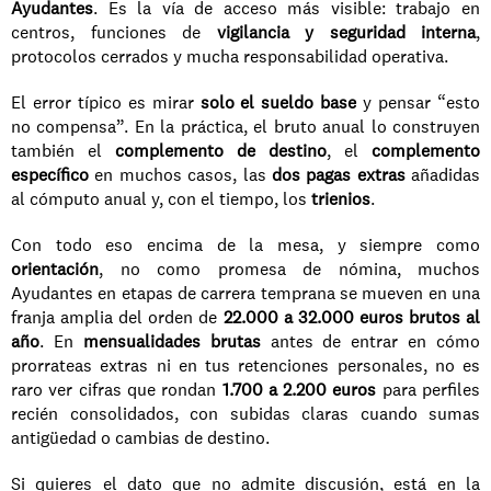
Ayudantes
. Es la vía de acceso más visible: trabajo en 
centros, funciones de 
vigilancia y seguridad interna
, 
protocolos cerrados y mucha responsabilidad operativa.
El error típico es mirar 
solo el sueldo base
 y pensar “esto 
no compensa”. En la práctica, el bruto anual lo construyen 
también el 
complemento de destino
, el 
complemento 
específico
 en muchos casos, las 
dos pagas extras
 añadidas 
al cómputo anual y, con el tiempo, los 
trienios
.
Con todo eso encima de la mesa, y siempre como 
orientación
, no como promesa de nómina, muchos 
Ayudantes en etapas de carrera temprana se mueven en una 
franja amplia del orden de 
22.000 a 32.000 euros brutos al 
año
. En 
mensualidades brutas
 antes de entrar en cómo 
prorrateas extras ni en tus retenciones personales, no es 
raro ver cifras que rondan 
1.700 a 2.200 euros
 para perfiles 
recién consolidados, con subidas claras cuando sumas 
antigüedad o cambias de destino.
Si quieres el dato que no admite discusión, está en la 