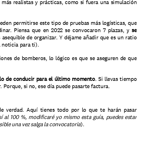
 más realistas y prácticas, como si fuera una simulación 
en permitirse este tipo de pruebas más logísticas, que 
dinar. Piensa que en 2022 se convocaron 7 plazas, y 
se 
 asequible de organizar. Y déjame añadir que es un ratio 
noticia para ti).
Además… si van a contratarte como conductor de camiones de bomberos, lo lógico es que se aseguren de que 
 lo de conducir para el último momento
. Si llevas tiempo 
. Porque, si no, ese día puede pasarte factura.
e verdad. Aquí tienes todo por lo que te harán pasar 
así al 100 %, modificaré yo mismo esta guía, puedes estar 
osible una vez salga la convocatoria
).