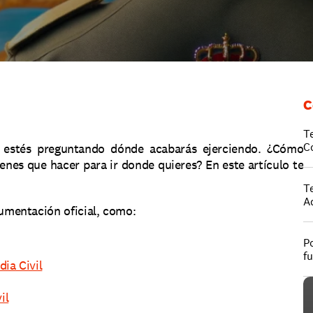
C
T
C
e estés preguntando dónde acabarás ejerciendo. ¿Cómo 
ienes que hacer para ir donde quieres? En este artículo te 
T
A
mentación oficial, como:
Po
f
ia Civil
il