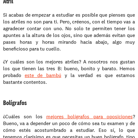
Atril
Si acabas de empezar a estudiar es posible que pienses que 
los atriles no son para ti. Pero, créenos, con el tiempo vas a 
agradecer contar con uno. No solo te permiten tener los 
apuntes a la altura de los ojos, sino que además evitan que 
pases horas y horas mirando hacia abajo, algo muy 
beneficioso para tu cuello. 
¿Y cuáles son los mejores atriles? A nosotros nos gustan 
los que tienen las tres B: bueno, bonito y barato. Hemos 
probado 
este de bambú
 y la verdad es que estamos 
bastante contentos. 
Bolígrafos
¿Cuáles son los 
mejores bolígrafos para oposiciones
? 
Bueno, va a depender un poco de cómo sea tu examen y de 
cómo estés acostumbrado a estudiar. Eso sí, lo que 
tenemos clarísimo es que necesitas un buen bolígrafo, tipo 