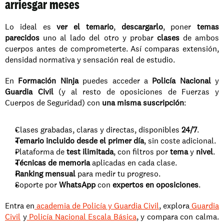
arriesgar meses
Lo ideal es 
ver el temario
, 
descargarlo
, poner 
temas 
parecidos
 uno al lado del otro y probar 
clases
 de ambos 
cuerpos antes de comprometerte. Así comparas extensión, 
densidad normativa y sensación real de estudio.
En 
Formación Ninja
 puedes acceder a 
Policía Nacional
 y 
Guardia Civil
 (y al resto de oposiciones de Fuerzas y 
Cuerpos de Seguridad) con 
una misma suscripción
:
Clases grabadas, claras y directas, disponibles 
24/7
.
Temario incluido desde el primer día
, sin coste adicional.
Plataforma de 
test ilimitada
, con filtros por 
tema
 y 
nivel
.
Técnicas de memoria
 aplicadas en cada clase.
Ranking mensual
 para medir tu progreso.
Soporte por 
WhatsApp
 con 
expertos en oposiciones
.
Entra en
 academia de Policía y Guardia Civil
, explora
 Guardia 
Civil
 y
 Policía Nacional Escala Básica
, y compara con calma. 