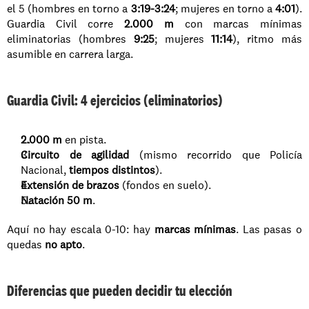
el 5 (hombres en torno a 
3:19-3:24
; mujeres en torno a 
4:01
). 
Guardia Civil corre 
2.000 m
 con marcas mínimas 
eliminatorias (hombres 
9:25
; mujeres 
11:14
), ritmo más 
asumible en carrera larga.
Guardia Civil: 4 ejercicios (eliminatorios)
2.000 m
 en pista.
Circuito de agilidad
 (mismo recorrido que Policía 
Nacional, 
tiempos distintos
).
Extensión de brazos
 (fondos en suelo).
Natación 50 m
.
Aquí no hay escala 0-10: hay 
marcas mínimas
. Las pasas o 
quedas 
no apto
.
Diferencias que pueden decidir tu elección