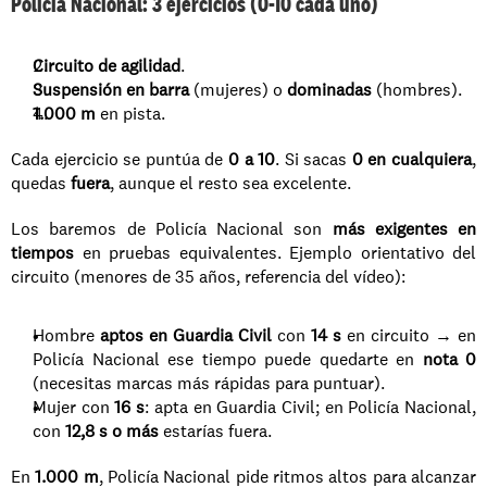
Policía Nacional: 3 ejercicios (0-10 cada uno)
Circuito de agilidad
.
Suspensión en barra
 (mujeres) o 
dominadas
 (hombres).
1.000 m
 en pista.
Cada ejercicio se puntúa de 
0 a 10
. Si sacas 
0 en cualquiera
, 
quedas 
fuera
, aunque el resto sea excelente.
Los baremos de Policía Nacional son 
más exigentes en 
tiempos
 en pruebas equivalentes. Ejemplo orientativo del 
circuito (menores de 35 años, referencia del vídeo):
Hombre 
aptos en Guardia Civil
 con 
14 s
 en circuito → en 
Policía Nacional ese tiempo puede quedarte en 
nota 0
(necesitas marcas más rápidas para puntuar).
Mujer con 
16 s
: apta en Guardia Civil; en Policía Nacional, 
con 
12,8 s o más
 estarías fuera.
En 
1.000 m
, Policía Nacional pide ritmos altos para alcanzar 