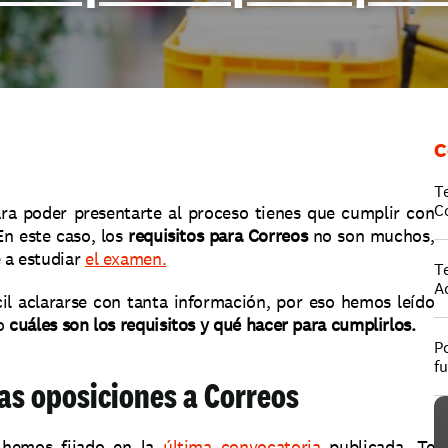
C
T
C
ra poder presentarte al proceso tienes que cumplir con 
En este caso, los 
requisitos para Correos
 no son muchos, 
a estudiar 
el examen.
T
A
l aclararse con tanta información, por eso hemos leído 
o 
cuáles son los requisitos y qué hacer para cumplirlos. 
Po
f
las oposiciones a Correos
 hemos fijado en la 
última convocatoria
 publicada. Te 