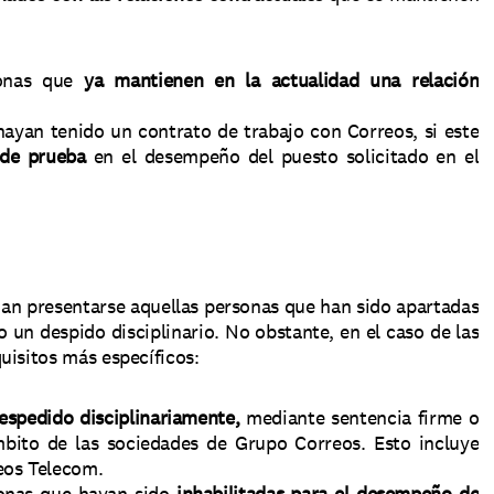
onas que 
ya mantienen en la actualidad una relación 
yan tenido un contrato de trabajo con Correos, si este 
 de prueba
 en el desempeño del puesto solicitado en el 
dan presentarse aquellas personas que han sido apartadas 
de un cargo público (inhabilitación) o que hayan recibido un despido disciplinario. No obstante, en el caso de las 
uisitos más específicos: 
despedido disciplinariamente,
 mediante sentencia firme o 
mbito de las sociedades de Grupo Correos. Esto incluye 
eos Telecom. 
onas que hayan sido 
inhabilitadas para el desempeño de 