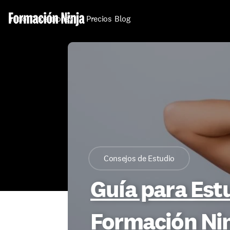
Inicio
Oposiciones
Precios
Blog
Consejos de Estudio
Guía para Est
Formación Ni