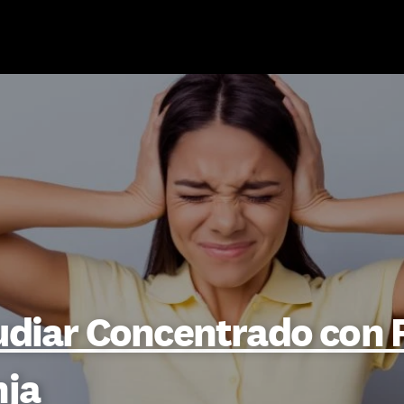
udiar Concentrado con R
nja