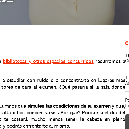
C
T
C
n 
bibliotecas y otros espacios concurridos
 recurramos a 
T
 a estudiar con ruido o a concentrarte en lugares más 
A
tores de cara al examen. ¿Qué pasaría si la sala donde 
Po
alumnos que 
simulen las condiciones de su examen 
y que, 
f
ulta difícil concentrarse. ¿Por qué? Porque si el día del 
 te costará mucho menos tener la cabeza en pleno 
o y podrás enfrentarte al mismo. 