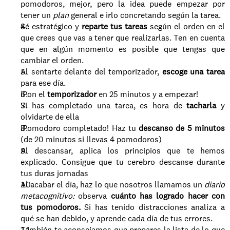
pomodoros, mejor, pero la idea puede empezar por 
tener un 
plan
 general e irlo concretando según la tarea.
Sé estratégico y 
reparte tus tareas 
según el orden en el 
que crees que vas a tener que realizarlas. Ten en cuenta 
que en algún momento es posible que tengas que 
cambiar el orden.
Al sentarte delante del temporizador, 
escoge una tarea 
para ese día.
¡Pon el 
temporizador
 en 25 minutos y a empezar!
Si has completado una tarea, es hora de 
tacharla
 y 
olvidarte de ella
¡Pomodoro completado! Haz tu 
descanso de 5 minutos
(de 20 minutos si llevas 4 pomodoros)
Al descansar, aplica los principios que te hemos 
explicado. Consigue que tu cerebro descanse durante 
tus duras jornadas
Al acabar el día, haz lo que nosotros llamamos un 
diario 
metacognitivo:
 observa 
cuánto has logrado hacer con 
tus pomodoros.
 Si has tenido distracciones analiza a 
qué se han debido, y aprende cada día de tus errores.
También te aconsejamos que prepares la lista de lo que 