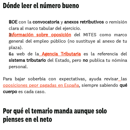
Dónde leer el número bueno
BOE
 con la 
convocatoria
 y 
anexos retributivos
 o remisión 
clara al marco tabular del ejercicio.
Información sobre oposición
 del MITES como marco 
general del empleo público (no sustituye al anexo de tu 
plaza).
La web de la
Agencia Tributaria
 es la referencia del 
sistema tributario
 del Estado, pero 
no
 publica tu nómina 
personal.
Para bajar soberbia con expectativas, ayuda revisar
las 
oposiciones peor pagadas en España
, siempre sabiendo 
qué 
cuerpo
 es cada caso.
Por qué el temario manda aunque solo 
pienses en el neto