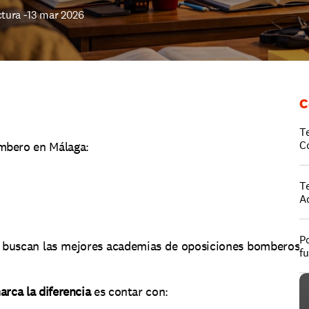
tura -
13 mar 2026
C
T
C
ombero en Málaga:
T
A
Po
s buscan las mejores academias de oposiciones bomberos 
f
arca la diferencia
 es contar con: