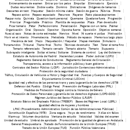
Entrenamiento de examen
Entrar por los pelos
Empollar
Eliminatorio
Ejercicio
Dudas recurrentes
Doble vuelta
Dominio
Distractores
Diógenes de temarios
Descartes en test
Maquetar
Sesión mínima viable
Sesión de guerra
Rúbrica
Ritmo
Repaso activo
Repaso espaciado
Recursos
Rayarse
Ratio plazas/aspirantes
Raspar nota
Quiniela
Question bank personal
Quemarse
Quedarse fuera
Progresión
Priorizar
Preguntable
Práctico
Plantilla de respuestas
Plaza
Plan de estudio
Picar temario
Petar
Perfeccionismo
Penalización
Pegarse con un tema
Palmar
Organización
Oral
Opozulo
Opositor
Oposita fuerte
Oposición
Objetivo semanal
Nuez al saco
Notas de corte estimadas
Nervios
Nivel
Ni suerte ni pollas
Motivación
Morir en el intento
Mnemotecnia
Metralleta
Método de repasos
Memoria a largo plazo
Mecánica de test
Mazo
Maquetación / Maquetar
Mapas mentales
Simulacro
Trotamundos
Tribunal
Tramo final
Tocho
Técnicas de estudio
Test
Tener el tema fino
Temario referenciado
Temario cerrado
Temario abierto
Temario
Supuesto
Subrayado inteligente
Soltar el tema / Soltarse
Sistema de control
Ley del Gobierno
Estatuto de Autonomía de Madrid
Haciendas Locales
Poder Judicial (LOPJ)
Reglamento General de Conductores
Reglamento General de Circulación
Transparencia, acceso a la información pública y buen gobierno
Contratos del Sector Público (LCSP)
Jurisdicción Contencioso-Administrativa
Protección de la seguridad ciudadana
Tráfico, Circulación de Vehículos a Motor y Seguridad Vial
Fuerzas y Cuerpos de Seguridad
Enjuiciamiento Criminal (LECrim)
Igualdad real y efectiva de las personas trans y para la garantía de los derechos LGTBI
Defensor del Pueblo
Código Penal
Prevención de Riesgos Laborales (PRL)
Medidas de Protección Integral contra la Violencia de Género
Protección de Datos Personales y garantía de los derechos digitales (LOPD-GDD)
Régimen Jurídico del Sector Público (LRJSP)
Estatuto Básico del Empleado Público (TREBEP)
Bases del Régimen Local (LBRL)
 Igualdad efectiva de mujeres y hombres
LPAC (Procedimiento Administrativo Común de las Administraciones Públicas)
Constitución Española (1978)
Zona segura
Yo-yo de rendimiento
X días sin fallos
Warm-up
Volumen de práctica
Ventana de estudio
Velocidad
Validez del examen
Unidad de estudio
Umbral de aprobado
Promoción de la igualdad de género en Andalucía
General Presupuestaria
Tratado de Funcionamiento de la Unión Europea (TFUE)
Tratado de la Unión Europea (TUE)
Función Pública Valenciana