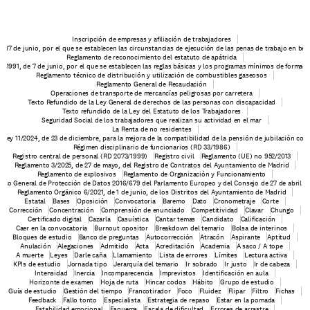
Inscripción de empresas y afiliación de trabajadores
e 17 de junio, por el que se establecen las circunstancias de ejecución de las penas de trabajo en be
Reglamento de reconocimiento del estatuto de apátrida
6/1991, de 7 de junio, por el que se establecen las reglas básicas y los programas mínimos de formaci
Reglamento técnico de distribución y utilización de combustibles gaseosos
Reglamento General de Recaudación
Operaciones de transporte de mercancías peligrosas por carretera
Texto Refundido de la Ley General de derechos de las personas con discapacidad
Texto refundido de la Ley del Estatuto de los Trabajadores
Seguridad Social de los trabajadores que realizan su actividad en el mar
La Renta de no residentes
o-ley 11/2024, de 23 de diciembre, para la mejora de la compatibilidad de la pensión de jubilación con 
Régimen disciplinario de funcionarios (RD 33/1986)
Registro central de personal (RD 2073/1999)
Registro civil
Reglamento (UE) no 952/2013
Reglamento 3/2025, de 27 de mayo, del Registro de Contratos del Ayuntamiento de Madrid
Reglamento de explosivos
Reglamento de Organización y Funcionamiento
nto General de Protección de Datos 2016/679 del Parlamento Europeo y del Consejo de 27 de abril d
Reglamento Orgánico 6/2021, de 1 de junio, de los Distritos del Ayuntamiento de Madrid
Estatal
Bases
Oposición
Convocatoria
Baremo
Dato
Cronometraje
Corte
Corrección
Concentración
Comprensión de enunciado
Competitividad
Clavar
Chungo
Certificado digital
Cazarla
Casuística
Cantar temas
Candidato
Calificación
Caer en la convocatoria
Burnout opositor
Breakdown del temario
Bolsa de interinos
Bloques de estudio
Banco de preguntas
Autocorrección
Atracón
Aspirante
Aptitud
Anulación
Alegaciones
Admitido
Acta
Acreditación
Academia
A saco / A tope
A muerte
Leyes
Darle caña
Llamamiento
Lista de errores
Límites
Lectura activa
KPIs de estudio
Jornada tipo
Jerarquía del temario
Ir sobrado
Ir justo
Ir de cabeza
Intensidad
Inercia
Incomparecencia
Imprevistos
Identificación en aula
Horizonte de examen
Hoja de ruta
Hincar codos
Hábito
Grupo de estudio
Guía de estudio
Gestión del tiempo
Francotirador
Foco
Fluidez
Flipar
Filtro
Fichas
Feedback
Fallo tonto
Especialista
Estrategia de repaso
Estar en la pomada
Estabilidad emocional
Esquema
Escala de dificultad
Errores de arrastre