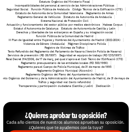
Estatuto Orgánico del Ministerio Fiscal
Incompatibilidades del personal al servicio de las Administraciones Públicas
Seguridad Social
Función Pública de Andalucía
Código Técnico de la Edificación (CTE)
Estatuto de Autonomía de la Comunidad Valenciana
Reglamento de Armas
Reglamento General de Vehículos
Estatuto de Autonomía de Andalucía
Sistema Nacional de Protección Civil
Actuación y funcionamiento del sector público por medios electrónicos
Habeas Corpus
Estatut d'Autonomia de Catalunya
Estatuto de Autonomía de Castilla y León
Derechos y libertades de los extranjeros en España y su integración social
Función Pública de la Comunidad de Madrid
III Plan de Igualdad entre Mujeres y Hombres del Ayuntamiento de Madrid (2022-2024)
Violencia de Género (Andalucía)
Régimen Disciplinario Policía
Registro de Víctimas de Tráfico
Texto Refundido del Reglamento del Parlamento de Navarra (Versión Policía de Navarra)
Servicios de prevención (RD 39/1997)
Seguridad en equipos de trabajo (RD 1215/1997)
Reial Decret 314/2006, de 17 de març, pel qual s'aprova el Codi Tècnic de l'Edificació (CTE)
Reglamento presupuestario de las entidades locales (RD 500/1990)
Reglamento para el Cuerpo de Policía Municipal, de 31 de marzo de 1995
Reglamento Orgánico Municipal (Alcorcón)
Reglamento Orgánico del Pleno del Ayuntamiento de Madrid
mento Orgánico del Gobierno y de la Administración del Ayuntamiento de Madrid, de 31 de mayo de 
Tráfico y seguridad vial (texto refundido)
Transparencia y participación ciudadana (Castilla y León)
Dedicación
¿Quieres aprobar tu oposición?
Cada año cientos de nuestros alumnos aprueban su oposición. 
¿Quieres que te ayudemos con la tuya?