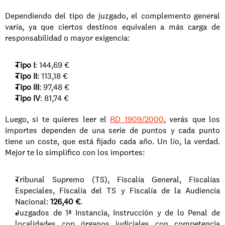
Dependiendo del tipo de juzgado, el complemento general 
varía, ya que ciertos destinos equivalen a más carga de 
responsabilidad o mayor exigencia:
Tipo I
: 144,69 €
Tipo II
: 113,18 €
Tipo III
: 97,48 €
Tipo IV
: 81,74 €
Luego, si te quieres leer el 
RD 1909/2000
, verás que los 
importes dependen de una serie de puntos y cada punto 
tiene un coste, que está fijado cada año. Un lío, la verdad. 
Mejor te lo simplifico con los importes:
Tribunal Supremo (TS), Fiscalía General, Fiscalías 
Especiales, Fiscalía del TS y Fiscalía de la Audiencia 
Nacional: 
126,40 €
.
Juzgados de 1ª Instancia, Instrucción y de lo Penal de 
localidades con órganos judiciales con competencia 