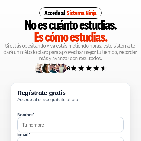
Accede al
 Sistema Ninja
No es cuánto estudias.
Es
cómo estudias.
Si estás opositando y ya estás metiendo horas, este sistema te 
dará un método claro para aprovechar mejor tu tiempo, recordar 
más y avanzar con resultados.
4.9
Regístrate gratis
Accede al curso gratuito ahora.
Nombre*
Email*